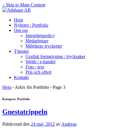
↓ Skip to Main Content
Hem
Nyheter / Portfolio
Om oss
Integritetspolicy
Medarbetare
Miljökrav tryckerier
Tjänster
Grafisk formgivning / trycksaker
Webb / e-handel
Foto / text
Pris och offert
Kontakt
Hem
›
Arkiv för Portfolio
›
Page 3
Kategori: Portfolio
Gnestatrippeln
Publicerad den
24 maj, 2012
av
Andreas