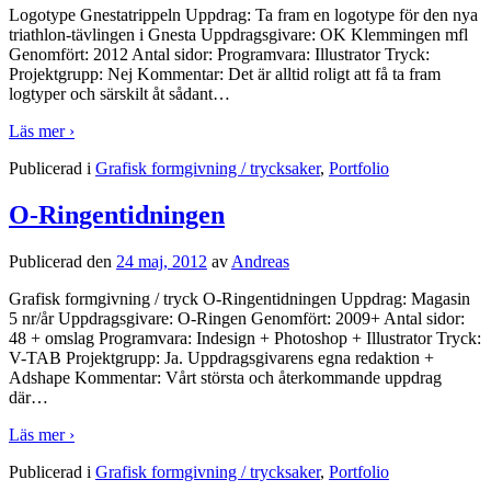
Logotype Gnestatrippeln Uppdrag: Ta fram en logotype för den nya
triathlon-tävlingen i Gnesta Uppdragsgivare: OK Klemmingen mfl
Genomfört: 2012 Antal sidor: Programvara: Illustrator Tryck:
Projektgrupp: Nej Kommentar: Det är alltid roligt att få ta fram
logtyper och särskilt åt sådant
…
Läs mer ›
Publicerad i
Grafisk formgivning / trycksaker
,
Portfolio
O-Ringentidningen
Publicerad den
24 maj, 2012
av
Andreas
Grafisk formgivning / tryck O-Ringentidningen Uppdrag: Magasin
5 nr/år Uppdragsgivare: O-Ringen Genomfört: 2009+ Antal sidor:
48 + omslag Programvara: Indesign + Photoshop + Illustrator Tryck:
V-TAB Projektgrupp: Ja. Uppdragsgivarens egna redaktion +
Adshape Kommentar: Vårt största och återkommande uppdrag
där
…
Läs mer ›
Publicerad i
Grafisk formgivning / trycksaker
,
Portfolio