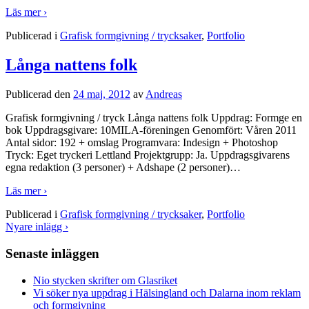
Läs mer ›
Publicerad i
Grafisk formgivning / trycksaker
,
Portfolio
Långa nattens folk
Publicerad den
24 maj, 2012
av
Andreas
Grafisk formgivning / tryck Långa nattens folk Uppdrag: Formge en
bok Uppdragsgivare: 10MILA-föreningen Genomfört: Våren 2011
Antal sidor: 192 + omslag Programvara: Indesign + Photoshop
Tryck: Eget tryckeri Lettland Projektgrupp: Ja. Uppdragsgivarens
egna redaktion (3 personer) + Adshape (2 personer)
…
Läs mer ›
Publicerad i
Grafisk formgivning / trycksaker
,
Portfolio
Nyare inlägg ›
Senaste inläggen
Nio stycken skrifter om Glasriket
Vi söker nya uppdrag i Hälsingland och Dalarna inom reklam
och formgivning