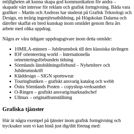
möjligheten att kunna skapa god kommunikation för andra –
skapade vårt intresse för reklam och grafisk formgivning. Båda vara
grafiker – Martin och Andreas har studerat på Grafisk Teknologi och
Design, en treårig ingenjörsutbildning, på Högskolan Dalarna och
därefter skaffat en bred kunskap inom området genom flera års
arbete med olika uppdrag.
Några av våra tidigare uppdragsgivare inom detta område:
10MILA-minnen – Jubileumsbok till den klassiska tävlingen
IOF orienteering world – Internationella
orinenteringsförbundets tidning
Sörmlands länsbildningsförbund – Nyhetsbrev och
Jubileumsskrift
Kläddesign – SIGN sportswear
Touringbutiken – grafiskt ansvarig katalog och webb
Östra Sörmlands Posten – copyshop-verksamhet
O-Ringen – grafiskt ansvarig/marknadschef
Ullmax – originalframställning
Grafiska tjänster
Här är några exempel på tjänster inom grafisk formgivning och
trycksaker som vi kan bistå just dig/ditt företag med: