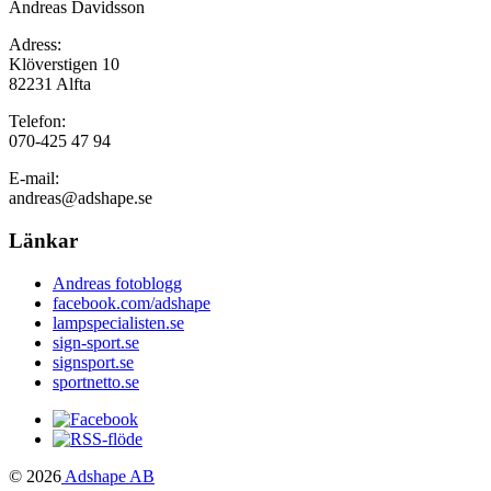
Andreas Davidsson
Adress:
Klöverstigen 10
82231 Alfta
Telefon:
070-425 47 94
E-mail:
andreas@adshape.se
Länkar
Andreas fotoblogg
facebook.com/adshape
lampspecialisten.se
sign-sport.se
signsport.se
sportnetto.se
© 2026
Adshape AB