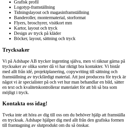
Grafisk profil
Logotyp-framställning
Tidningslayout och magasinframställning
Banderoller, montermaterial, storformat
Flyers, broschyrer, visitkort mm
Kartor, layout och tryck
Design av tryck på kläder
Böcker, layout, sättning och tryck
Trycksaker
Vi på Adshape AB trycker ingenting själva, men vi räknar gärna på
trycksaker av olika sorter då vi har riktigt bra kontakter. Vi bistår
med allt från idé, projektplanering, copywriting till sättning och
framställning av tryckfärdigt material. Att just producera för tryck är
något vi är specialister på och vet hur man behandlar en bild, sätter
en text och kvalitetskontrollerar materialet för att bli så bra som
möjligt i tryck.
Kontakta oss idag!
Tveka inte att höra av dig till oss om du behöver hjälp att framställa
en trycksak. Adshape hjälper dig med allt från den grafiska formen
till framtagning av slutprodukt om du så önskar.