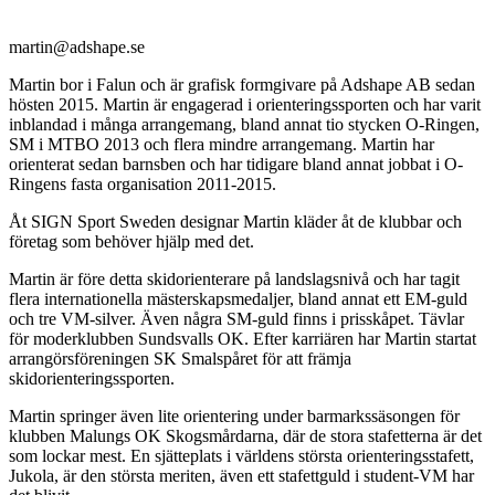
martin@adshape.se
Martin bor i Falun och är grafisk formgivare på Adshape AB sedan
hösten 2015. Martin är engagerad i orienteringssporten och har varit
inblandad i många arrangemang, bland annat tio stycken O-Ringen,
SM i MTBO 2013 och flera mindre arrangemang. Martin har
orienterat sedan barnsben och har tidigare bland annat jobbat i O-
Ringens fasta organisation 2011-2015.
Åt SIGN Sport Sweden designar Martin kläder åt de klubbar och
företag som behöver hjälp med det.
Martin är före detta skidorienterare på landslagsnivå och har tagit
flera internationella mästerskapsmedaljer, bland annat ett EM-guld
och tre VM-silver. Även några SM-guld finns i prisskåpet. Tävlar
för moderklubben Sundsvalls OK. Efter karriären har Martin startat
arrangörsföreningen SK Smalspåret för att främja
skidorienteringssporten.
Martin springer även lite orientering under barmarkssäsongen för
klubben Malungs OK Skogsmårdarna, där de stora stafetterna är det
som lockar mest. En sjätteplats i världens största orienteringsstafett,
Jukola, är den största meriten, även ett stafettguld i student-VM har