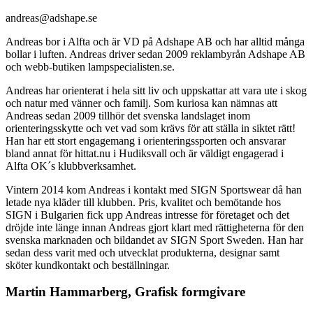
andreas@adshape.se
Andreas bor i Alfta och är VD på Adshape AB och har alltid många
bollar i luften. Andreas driver sedan 2009 reklambyrån Adshape AB
och webb-butiken lampspecialisten.se.
Andreas har orienterat i hela sitt liv och uppskattar att vara ute i skog
och natur med vänner och familj. Som kuriosa kan nämnas att
Andreas sedan 2009 tillhör det svenska landslaget inom
orienteringsskytte och vet vad som krävs för att ställa in siktet rätt!
Han har ett stort engagemang i orienteringssporten och ansvarar
bland annat för hittat.nu i Hudiksvall och är väldigt engagerad i
Alfta OK´s klubbverksamhet.
Vintern 2014 kom Andreas i kontakt med SIGN Sportswear då han
letade nya kläder till klubben. Pris, kvalitet och bemötande hos
SIGN i Bulgarien fick upp Andreas intresse för företaget och det
dröjde inte länge innan Andreas gjort klart med rättigheterna för den
svenska marknaden och bildandet av SIGN Sport Sweden. Han har
sedan dess varit med och utvecklat produkterna, designar samt
sköter kundkontakt och beställningar.
Martin Hammarberg, Grafisk formgivare