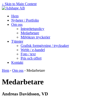
↓ Skip to Main Content
Hem
Nyheter / Portfolio
Om oss
Integritetspolicy
Medarbetare
Miljökrav tryckerier
Tjänster
Grafisk formgivning / trycksaker
Webb / e-handel
Foto / text
Pris och offert
Kontakt
Hem
›
Om oss
›
Medarbetare
Medarbetare
Andreas Davidsson, VD