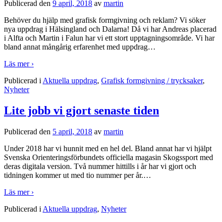
Publicerad den
9 april, 2018
av
martin
Behöver du hjälp med grafisk formgivning och reklam? Vi söker
nya uppdrag i Hälsingland och Dalarna! Då vi har Andreas placerad
i Alfta och Martin i Falun har vi ett stort upptagningsområde. Vi har
bland annat mångårig erfarenhet med uppdrag
…
Läs mer ›
Publicerad i
Aktuella uppdrag
,
Grafisk formgivning / trycksaker
,
Nyheter
Lite jobb vi gjort senaste tiden
Publicerad den
5 april, 2018
av
martin
Under 2018 har vi hunnit med en hel del. Bland annat har vi hjälpt
Svenska Orienteringsförbundets officiella magasin Skogssport med
deras digitala version. Två nummer hittills i år har vi gjort och
tidningen kommer ut med tio nummer per år.
…
Läs mer ›
Publicerad i
Aktuella uppdrag
,
Nyheter