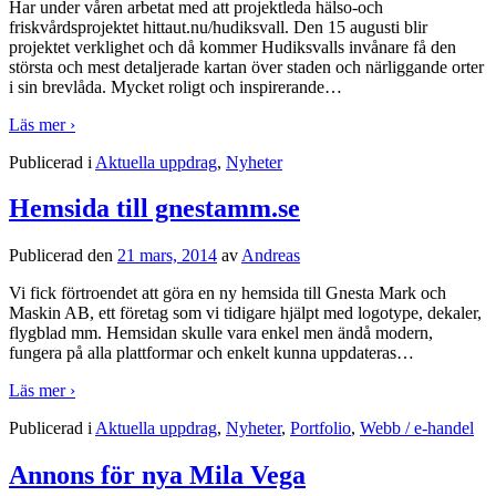
Har under våren arbetat med att projektleda hälso-och
friskvårdsprojektet hittaut.nu/hudiksvall. Den 15 augusti blir
projektet verklighet och då kommer Hudiksvalls invånare få den
största och mest detaljerade kartan över staden och närliggande orter
i sin brevlåda. Mycket roligt och inspirerande
…
Läs mer ›
Publicerad i
Aktuella uppdrag
,
Nyheter
Hemsida till gnestamm.se
Publicerad den
21 mars, 2014
av
Andreas
Vi fick förtroendet att göra en ny hemsida till Gnesta Mark och
Maskin AB, ett företag som vi tidigare hjälpt med logotype, dekaler,
flygblad mm. Hemsidan skulle vara enkel men ändå modern,
fungera på alla plattformar och enkelt kunna uppdateras
…
Läs mer ›
Publicerad i
Aktuella uppdrag
,
Nyheter
,
Portfolio
,
Webb / e-handel
Annons för nya Mila Vega