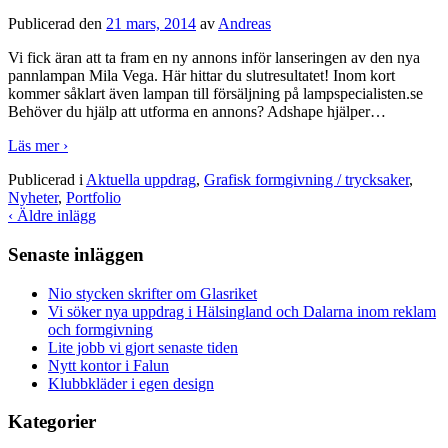
Publicerad den
21 mars, 2014
av
Andreas
Vi fick äran att ta fram en ny annons inför lanseringen av den nya
pannlampan Mila Vega. Här hittar du slutresultatet! Inom kort
kommer såklart även lampan till försäljning på lampspecialisten.se
Behöver du hjälp att utforma en annons? Adshape hjälper
…
Läs mer ›
Publicerad i
Aktuella uppdrag
,
Grafisk formgivning / trycksaker
,
Nyheter
,
Portfolio
‹ Äldre inlägg
Senaste inläggen
Nio stycken skrifter om Glasriket
Vi söker nya uppdrag i Hälsingland och Dalarna inom reklam
och formgivning
Lite jobb vi gjort senaste tiden
Nytt kontor i Falun
Klubbkläder i egen design
Kategorier