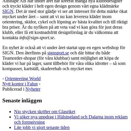
Adshape AB har under året har kreerat många nya klubbdesigner
och tryckt kläder i helt egen design genom vårt egna klädmärke
SIGN
. Det är med stor glädje vi ser att intresset för detta märke ökat
mycket under året – samt att vi nu kan leverera kläder inom
orientering, skidor, cykel och löpning av bästa kvalitet och till riktigt
bra priser. Är du nyfiken på att veta vad vi kan göra för just deras
klubb, eller få ett kostnadsfritt designförslag är du välkomna att
kontakta
info@sign-sport.se
.
En nyhet är också att vi under året startat upp en egen webshop för
SIGN. Den återfinns på
signsport.se
och där hittar du både
Teamorder-shopar (för våra klubbar) samt möjlighet att köpa de
kläder vi har på lager, samt tillbehör för våra olika idrotter – så som
kompasser, kartställ, skaderehab och mycket mer.
‹
Orienteering World
Nytt kontor i Falun
›
Publicerad i
Nyheter
Senaste inläggen
Nio stycken skrifter om Glasriket
Vi söker nya uppdrag i Hälsingland och Dalarna inom reklam
och formgivning
Lite jobb vi gjort senaste tiden