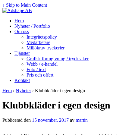
↓ Skip to Main Content
Hem
Nyheter / Portfolio
Om oss
Integritetspolicy
Medarbetare
Miljökrav tryckerier
Tjänster
Grafisk formgivning / trycksaker
Webb / e-handel
Foto / text
Pris och offert
Kontakt
Hem
›
Nyheter
›
Klubbkläder i egen design
Klubbkläder i egen design
Publicerad den
15 november, 2017
av
martin