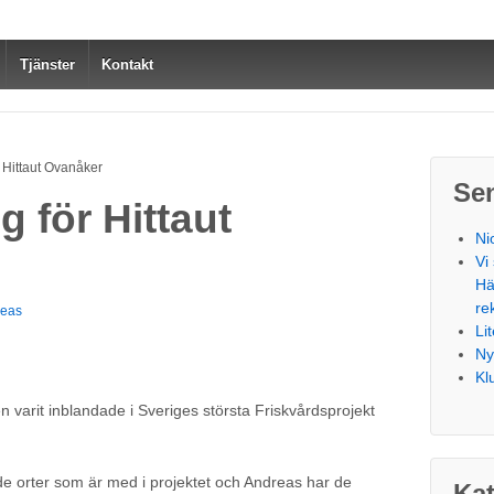
Tjänster
Kontakt
r Hittaut Ovanåker
Se
g för Hittaut
Ni
Vi
Hä
re
reas
Li
Ny
Kl
 varit inblandade i Sveriges största Friskvårdsprojekt
 de orter som är med i projektet och Andreas har de
Kat