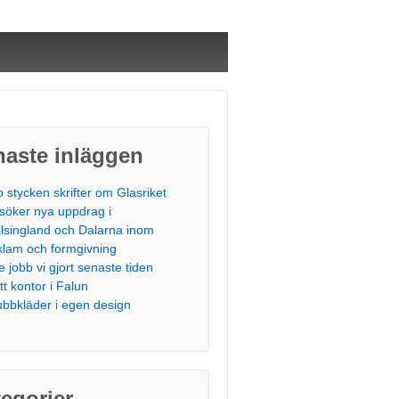
naste inläggen
o stycken skrifter om Glasriket
 söker nya uppdrag i
lsingland och Dalarna inom
klam och formgivning
te jobb vi gjort senaste tiden
tt kontor i Falun
ubbkläder i egen design
egorier