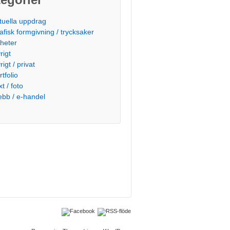
tuella uppdrag
afisk formgivning / trycksaker
heter
rigt
rigt / privat
rtfolio
t / foto
bb / e-handel