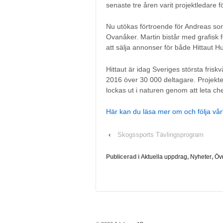
senaste tre åren varit projektledare fö
Nu utökas förtroende för Andreas so
Ovanåker. Martin bistår med grafisk f
att sälja annonser för både Hittaut H
Hittaut är idag Sveriges största fris
2016 över 30 000 deltagare. Projekt
lockas ut i naturen genom att leta ch
Här kan du läsa mer om och följa vå
‹
Skogssports Tävlingsprogram
Publicerad i
Aktuella uppdrag
,
Nyheter
,
Övr