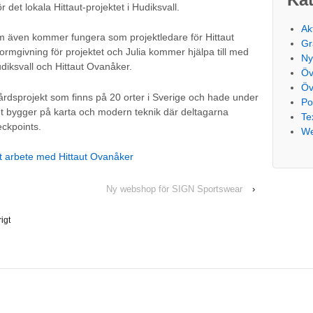
r det lokala Hittaut-projektet i Hudiksvall.
Ak
m även kommer fungera som projektledare för Hittaut
Gr
ormgivning för projektet och Julia kommer hjälpa till med
Ny
udiksvall och Hittaut Ovanåker.
Öv
Öv
kvårdsprojekt som finns på 20 orter i Sverige och hade under
Po
et bygger på karta och modern teknik där deltagarna
Tex
eckpoints.
We
rt arbete med Hittaut Ovanåker
Ny webshop för SIGN Sportswear
›
igt