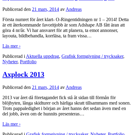
Publicerad den
21 mars, 2014
av
Andreas
Första numret för året klart- O-Ringentidningen nr 1 – 2014! Detta
är ett återkommande favoritjobb är som Adshape AB fått äran att
göra 4 nr/år. Vi har ansvaret för att planera, ta emot annonser,
layouta, bildbehandla, korrläsa, ta fram vissa
…
Läs mer ›
Publicerad i
Aktuella uppdrag
,
Grafisk formgivning / trycksaker
,
Nyheter
,
Portfolio
Axplock 2013
Publicerad den
21 mars, 2014
av
Andreas
2013 var året då företagandet fick stå åt sidan till förmån för
blöjbyten, långa skidturer och härliga skratt tillsammans med sonen.
Trots pappaledighet i början av året hanns det sedan även med en
del jobb, även om de hunnits presenteras
…
Läs mer ›
Publicerad i
Grafisk formgivning / trycksaker
,
Nyheter
,
Portfolio
,