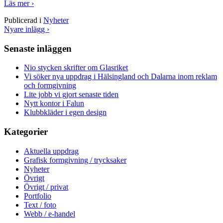
Läs mer ›
Publicerad i
Nyheter
Nyare inlägg ›
Senaste inläggen
Nio stycken skrifter om Glasriket
Vi söker nya uppdrag i Hälsingland och Dalarna inom reklam
och formgivning
Lite jobb vi gjort senaste tiden
Nytt kontor i Falun
Klubbkläder i egen design
Kategorier
Aktuella uppdrag
Grafisk formgivning / trycksaker
Nyheter
Övrigt
Övrigt / privat
Portfolio
Text / foto
Webb / e-handel