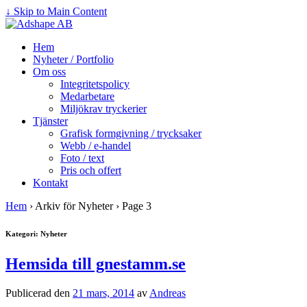
↓ Skip to Main Content
Hem
Nyheter / Portfolio
Om oss
Integritetspolicy
Medarbetare
Miljökrav tryckerier
Tjänster
Grafisk formgivning / trycksaker
Webb / e-handel
Foto / text
Pris och offert
Kontakt
Hem
›
Arkiv för Nyheter
›
Page 3
Kategori: Nyheter
Hemsida till gnestamm.se
Publicerad den
21 mars, 2014
av
Andreas