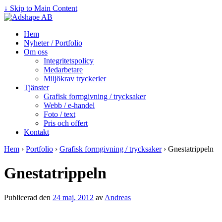
↓ Skip to Main Content
Hem
Nyheter / Portfolio
Om oss
Integritetspolicy
Medarbetare
Miljökrav tryckerier
Tjänster
Grafisk formgivning / trycksaker
Webb / e-handel
Foto / text
Pris och offert
Kontakt
Hem
›
Portfolio
›
Grafisk formgivning / trycksaker
›
Gnestatrippeln
Gnestatrippeln
Publicerad den
24 maj, 2012
av
Andreas