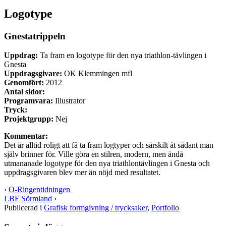
Logotype
Gnestatrippeln
Uppdrag:
Ta fram en logotype för den nya triathlon-tävlingen i
Gnesta
Uppdragsgivare:
OK Klemmingen mfl
Genomfört:
2012
Antal sidor:
Programvara:
Illustrator
Tryck:
Projektgrupp:
Nej
Kommentar:
Det är alltid roligt att få ta fram logtyper och särskilt åt sådant man
själv brinner för. Ville göra en stilren, modern, men ändå
utmananade logotype för den nya triathlontävlingen i Gnesta och
uppdragsgivaren blev mer än nöjd med resultatet.
‹
O-Ringentidningen
LBF Sörmland
›
Publicerad i
Grafisk formgivning / trycksaker
,
Portfolio