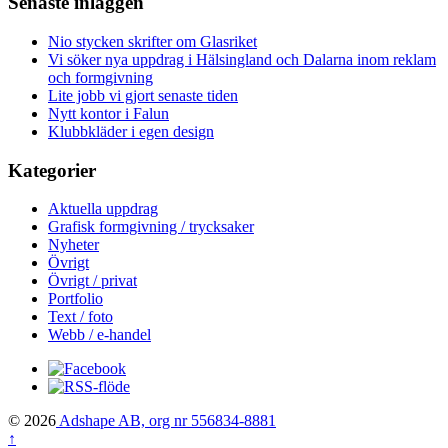
Senaste inläggen
Nio stycken skrifter om Glasriket
Vi söker nya uppdrag i Hälsingland och Dalarna inom reklam
och formgivning
Lite jobb vi gjort senaste tiden
Nytt kontor i Falun
Klubbkläder i egen design
Kategorier
Aktuella uppdrag
Grafisk formgivning / trycksaker
Nyheter
Övrigt
Övrigt / privat
Portfolio
Text / foto
Webb / e-handel
© 2026
Adshape AB, org nr 556834-8881
↑