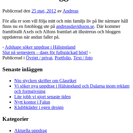
Publicerad den
25 maj, 2012
av
Andreas
För alla er som vill följa mitt och min familjs liv på lite närmare håll
finns nu en fotoblogg ute på
andreasdavidsson.se
. Där kommer
framförallt Axels och Alfons framfart att illustreras och bloggen
uppdateras när andan faller på.
‹
Adshape söker uppdrag i Hälsingland
Slut på semestern – dags för fullspäckad höst!
›
Publicerad i
Övrigt / privat
,
Portfolio
,
Text / foto
Senaste inläggen
Nio stycken skrifter om Glasriket
Vi söker nya uppdrag i Hälsingland och Dalarna inom reklam
och formgivning
Lite jobb vi gjort senaste tiden
Nytt kontor i Falun
Klubbkläder i egen design
Kategorier
Aktuella uppdrag